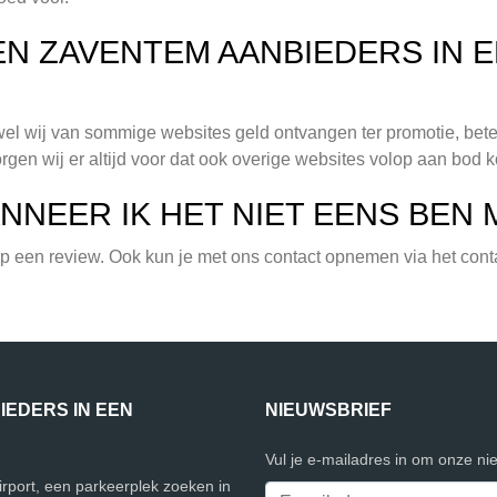
REN ZAVENTEM AANBIEDERS IN
ewel wij van sommige websites geld ontvangen ter promotie, betek
rgen wij er altijd voor dat ook overige websites volop aan bod 
NNEER IK HET NIET EENS BEN 
 op een review. Ook kun je met ons contact opnemen via het cont
EDERS IN EEN
NIEUWSBRIEF
Vul je e-mailadres in om onze ni
irport, een parkeerplek zoeken in