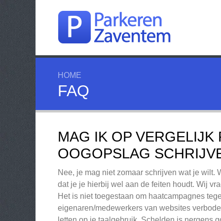
HOME
FAQ
MAG IK OP VERGELIJK
OOGOPSLAG SCHRIJVEN
Nee, je mag niet zomaar schrijven wat je wilt. 
dat je je hierbij wel aan de feiten houdt. Wij
Het is niet toegestaan om haatcampagnes tege
eigenaren/medewerkers van websites verboden
letten op je taalgebruik. Schelden is nergens g